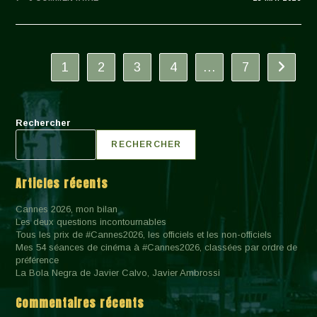
1
2
3
4
…
7
Aller à 
Rechercher
RECHERCHER
Articles récents
Cannes 2026, mon bilan
Les deux questions incontournables
Tous les prix de #Cannes2026, les officiels et les non-officiels
Mes 54 séances de cinéma à #Cannes2026, classées par ordre de
préférence
La Bola Negra de Javier Calvo, Javier Ambrossi
Commentaires récents