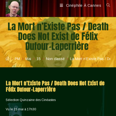
Skip
Cinéphile À Cannes
to
content
La Mort n’Existe Pas / Death
Does Not Exist de Félix
Dufour-Laperrière
>
PM
>
Mai
>
15
>
Non classé
>
La Mort n’Existe Pas / Deat
La Mort n’Existe Pas / Death Does Not Exist de
Félix Dufour-Laperrière
Sélection Quinzaine des Cinéastes
Vu le 15 mai à 17h30