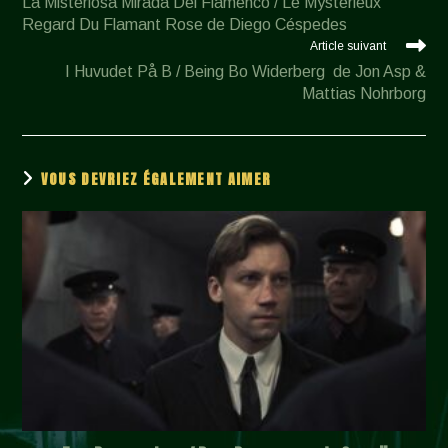
La Misteriosa Mirada Del Flamenco / Le Mystérieux
articles
Regard Du Flamant Rose de Diego Céspedes
Article suivant
I Huvudet På B / Being Bo Widerberg de Jon Asp &
Mattias Nohrborg
VOUS DEVRIEZ ÉGALEMENT AIMER