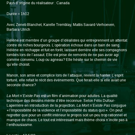
Pays d’origine du réalisateur : Canada
Durée = 1h12
Avec Zeneb Blanchet, Karelle Tremblay, Mattis Savard-Verhoeven,
Barbara Ulrich
Hélène est membre d’un groupe d’idéalistes qui entreprennent un attentat
contre de riches bourgeois. L’opération échoue dans un bain de sang.
Hélène en réchappe et fuit en forêt, laissant derrière elle ses compagnons
tombés lors de l’assaut. Elle est prise de remords de ne pas avoir agi
comme convenu. Loup ou agneau? Elle hésite sur le chemin de vie
qu’elle choisit.
Manon, son amie et complice lors de l’attaque, revient la hanter. L’esprit
torturé, elle refait le récit des événements. Que ferait-elle si elle avait une
seconde chance?
La Mort n’Existe Pas
est un film d’animation pour adultes. La qualité
technique des dessins mérite d’être reconnue. Selon Félix Dufour-
Laperrière en introduction de la projection,
La Mort n’Existe Pas
conjugue
« l’Impossibilité de la violence et l’impossibilité du status quo ». On peut
regretter que pour un conflit intérieur le propos soit un peu trop rationnel et
manque de chaos. Le tout est intéressant mais thème choisi n’incite pas à
l’enthousiasme.