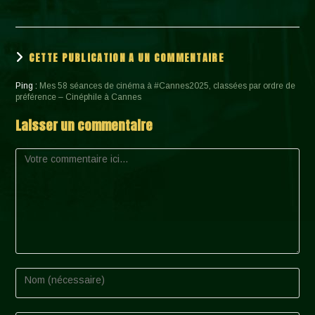
CETTE PUBLICATION A UN COMMENTAIRE
Ping :
Mes 58 séances de cinéma à #Cannes2025, classées par ordre de
préférence – Cinéphile à Cannes
Laisser un commentaire
Comment
Enter
your
name
or