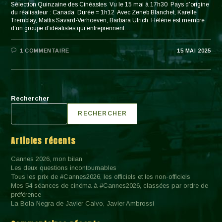
Sélection Quinzaine des Cinéastes Vu le 15 mai à 17h30 Pays d’origine
du réalisateur : Canada Durée = 1h12 Avec Zeneb Blanchet, Karelle
Tremblay, Mattis Savard-Verhoeven, Barbara Ulrich Hélène est membre
d’un groupe d’idéalistes qui entreprennent…
1 COMMENTAIRE
15 MAI 2025
Rechercher
RECHERCHER
Articles récents
Cannes 2026, mon bilan
Les deux questions incontournables
Tous les prix de #Cannes2026, les officiels et les non-officiels
Mes 54 séances de cinéma à #Cannes2026, classées par ordre de
préférence
La Bola Negra de Javier Calvo, Javier Ambrossi