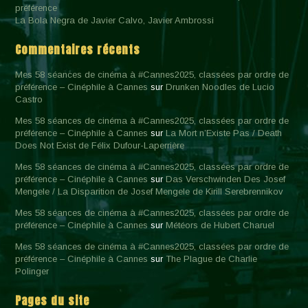
préférence
La Bola Negra de Javier Calvo, Javier Ambrossi
Commentaires récents
Mes 58 séances de cinéma à #Cannes2025, classées par ordre de
préférence – Cinéphile à Cannes
sur
Drunken Noodles de Lucio
Castro
Mes 58 séances de cinéma à #Cannes2025, classées par ordre de
préférence – Cinéphile à Cannes
sur
La Mort n’Existe Pas / Death
Does Not Exist de Félix Dufour-Laperrière
Mes 58 séances de cinéma à #Cannes2025, classées par ordre de
préférence – Cinéphile à Cannes
sur
Das Verschwinden Des Josef
Mengele / La Disparition de Josef Mengele de Kirill Serebrennikov
Mes 58 séances de cinéma à #Cannes2025, classées par ordre de
préférence – Cinéphile à Cannes
sur
Météors de Hubert Charuel
Mes 58 séances de cinéma à #Cannes2025, classées par ordre de
préférence – Cinéphile à Cannes
sur
The Plague de Charlie
Polinger
Pages du site