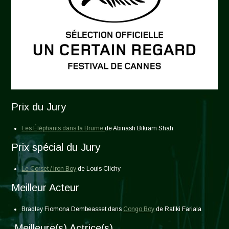
Prix du Jury
Les Éléphants dans la Brume
de Abinash Bikram Shah
Prix spécial du Jury
Le Corset / Iron Boy
de Louis Clichy
Meilleur Acteur
Bradley Fiomona Dembeasset dans
Congo Boy
de Rafiki Fariala
Meilleure(s) Actrice(s)