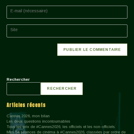
name
or
Enter
username
your
to
email
comment
address
Saisir
to
l’URL
comment
de
votre
site
(facultatif)
Rechercher
RECHERCHER
Articles récents
Cannes 2026, mon bilan
Les deux questions incontournables
Tous les prix de #Cannes2026, les officiels et les non-officiels
Mes 54 séances de cinéma à #Cannes2026, classées par ordre de