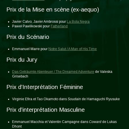
Prix de la Mise en scène (ex-aequo)
Javier Calvo, Javier Ambrossi pour
La Bola Negra
Paweł Pawlikowski pour
Fatherland
Prix du Scénario
Emmanuel Marre pour
Notre Salut / A Man of His Time
Prix du Jury
Das Geträumte Abenteuer / The Dreamed Adventure
de Valeska
Grisebach
Prix d’Interprétation Féminine
Virginie Efira et Tao Okamoto dans
Soudain
de Hamaguchi Ryusuke
Prix d’interprétation Masculine
Emmanuel Macchia et Valentin Campagne dans
Coward
de Lukas
Dhont