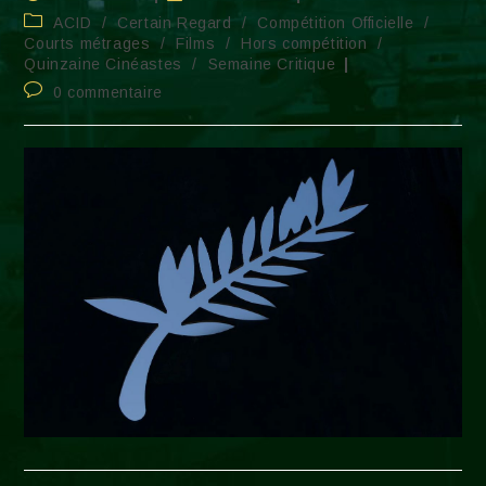
publiée :
modification
Post
ACID
/
Certain Regard
/
Compétition Officielle
/
de
category:
Courts métrages
/
Films
/
Hors compétition
/
la
Quinzaine Cinéastes
/
Semaine Critique
publication :
Commentaires
0 commentaire
de
la
publication :