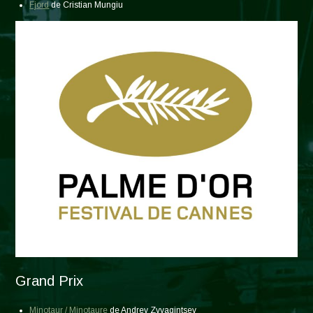
Fjord
de Cristian Mungiu
Grand Prix
Minotaur / Minotaure
de Andrey Zvyagintsev