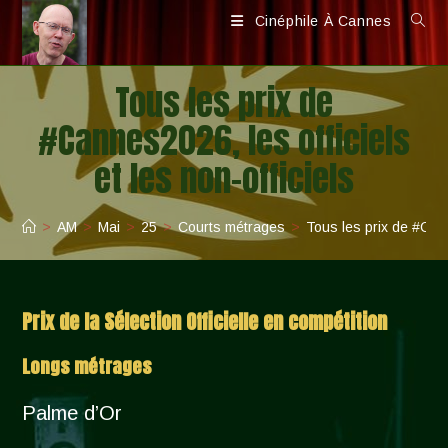
Skip
Cinéphile À Cannes
to
content
Tous les prix de
#Cannes2026, les officiels
et les non-officiels
>
AM
>
Mai
>
25
>
Courts métrages
>
Tous les prix de #Canne
Prix de la Sélection Officielle en compétition
Longs métrages
Palme d’Or