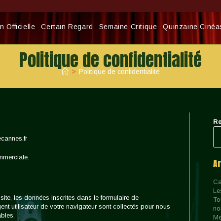
 Officielle
Certain Regard
Semaine Critique
Quinzaine Cinéa
Politique de confidentialité
>
Politique de confidentialité
Re
ecannes.fr
mmerciale.
A
Ca
Le
te, les données inscrites dans le formulaire de
To
ent utilisateur de votre navigateur sont collectés pour nous
no
bles.
Me