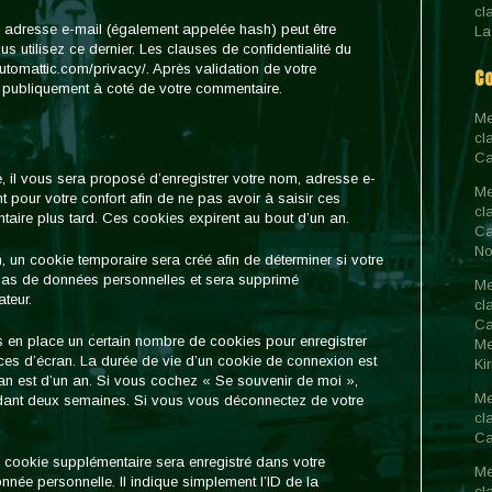
cl
 adresse e-mail (également appelée hash) peut être
La
s utilisez ce dernier. Les clauses de confidentialité du
/automattic.com/privacy/. Après validation de votre
C
e publiquement à coté de votre commentaire.
Me
cl
Ca
 il vous sera proposé d’enregistrer votre nom, adresse e-
Me
 pour votre confort afin de ne pas avoir à saisir ces
cl
aire plus tard. Ces cookies expirent au bout d’un an.
Ca
No
 un cookie temporaire sera créé afin de déterminer si votre
t pas de données personnelles et sera supprimé
Me
teur.
cl
Ca
 en place un certain nombre de cookies pour enregistrer
Me
ces d’écran. La durée de vie d’un cookie de connexion est
Ki
ran est d’un an. Si vous cochez « Se souvenir de moi »,
Me
dant deux semaines. Si vous vous déconnectez de votre
cl
Ca
n cookie supplémentaire sera enregistré dans votre
Me
ée personnelle. Il indique simplement l’ID de la
cl