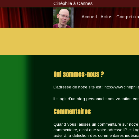
Skip
Cinéphile à Cannes
to
content
Accueil
Actus
Compétition
Qui sommes-nous ?
L’adresse de notre site est : http://www.cinephil
Il s’agit d’un blog personnel sans vocation co
Commentaires
Quand vous laissez un commentaire sur notre si
commentaire, ainsi que votre adresse IP et l’ag
aider à la détection des commentaires indésira