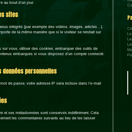
e au bout d’un jour.
Ca
s sites
P
ntenus intégrés (par exemple des vidéos, images, articles…).
Ci
mporte de la même manière que si le visiteur se rendait sur
Le
Le
Le
 sur vous, utiliser des cookies, embarquer des outils de
Me
s contenus embarqués si vous disposez d’un compte connecté
Po
os données personnelles
 mot de passe, votre adresse IP sera incluse dans l’e-mail
ées
re et ses métadonnées sont conservés indéfiniment. Cela
ement les commentaires suivants au lieu de les laisser