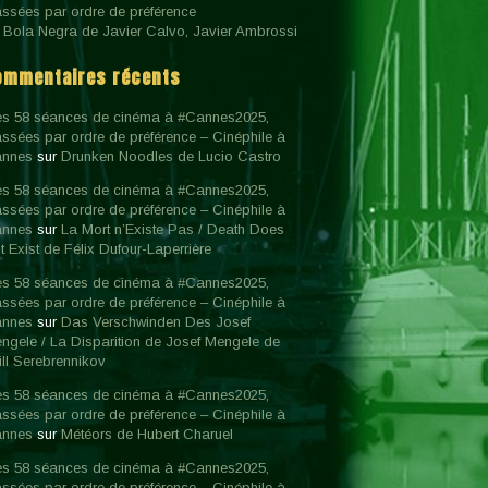
assées par ordre de préférence
 Bola Negra de Javier Calvo, Javier Ambrossi
ommentaires récents
s 58 séances de cinéma à #Cannes2025,
assées par ordre de préférence – Cinéphile à
nnes
sur
Drunken Noodles de Lucio Castro
s 58 séances de cinéma à #Cannes2025,
assées par ordre de préférence – Cinéphile à
nnes
sur
La Mort n’Existe Pas / Death Does
t Exist de Félix Dufour-Laperrière
s 58 séances de cinéma à #Cannes2025,
assées par ordre de préférence – Cinéphile à
nnes
sur
Das Verschwinden Des Josef
ngele / La Disparition de Josef Mengele de
rill Serebrennikov
s 58 séances de cinéma à #Cannes2025,
assées par ordre de préférence – Cinéphile à
nnes
sur
Météors de Hubert Charuel
s 58 séances de cinéma à #Cannes2025,
assées par ordre de préférence – Cinéphile à