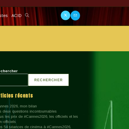
stes
ACID
Toggle
Website
Search
chercher
RECHERCHER
rticles récents
nnes 2026, mon bilan
s deux questions incontournables
us les prix de #Cannes2026, les officiels et les
n-officiels
s 54 séances de cinéma à #Cannes2026,