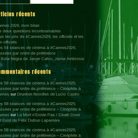
rticles récents
nnes 2026, mon bilan
s deux questions incontournables
us les prix de #Cannes2026, les officiels et les
n-officiels
s 54 séances de cinéma à #Cannes2026,
assées par ordre de préférence
 Bola Negra de Javier Calvo, Javier Ambrossi
ommentaires récents
s 58 séances de cinéma à #Cannes2025,
assées par ordre de préférence – Cinéphile à
nnes
sur
Drunken Noodles de Lucio Castro
s 58 séances de cinéma à #Cannes2025,
assées par ordre de préférence – Cinéphile à
nnes
sur
La Mort n’Existe Pas / Death Does
t Exist de Félix Dufour-Laperrière
s 58 séances de cinéma à #Cannes2025,
assées par ordre de préférence – Cinéphile à