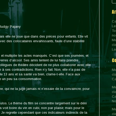
A
Ca
Le
 Rudgy Pajany
To
no
is elle ne joue que dans des pièces pour enfants. Elle vit
Me
vec des colocataires envahissants, faute d’une stabilité
cl
La
s et multiplie les actes manqués. C’est que ses journées, et
C
erres d’alcool. Ses amis tentent de lui faire prendre
lègues de théâtre décident de ne plus collaborer avec elle
e à ses contradictions. Rien n’y fait. Non, elle n’a pas de
Me
de 13 ans et sa santé va bien, clame-t-elle. Face aux
cl
uire un peu sa consommation.
Ca
Me
ne, qui ne la juge jamais ni n’essaie de la convaincre, pour
cl
Ca
No
los. Le thème du film se concentre largement sur le déni
voit boire du vin en cubi, non par plaisir, mais pour le
Me
. Je regrette cependant que ces indicateurs indirects de la
cl