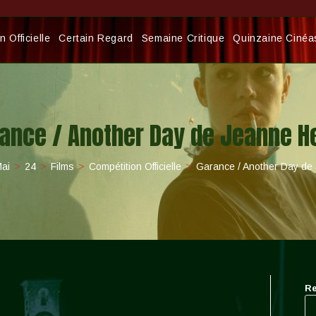
 Officielle
Certain Regard
Semaine Critique
Quinzaine Cinéa
ance / Another Day de Jeanne H
ai
>
24
>
Films
>
Compétition Officielle
>
Garance / Another Day de
Re