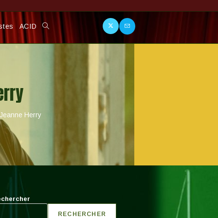
stes
ACID
Toggle
Website
erry
Search
 Jeanne Herry
chercher
RECHERCHER