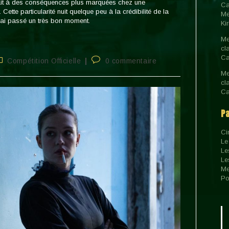
rait à des conséquences plus marquées chez une
Ca
Cette particularité nuit quelque peu à la crédibilité de la
Me
 J’ai passé un très bon moment.
Ki
Me
cl
Ca
ost
Commentaires
Compétition Officielle
0 commentaire
ategory:
de
Me
la
cl
publication :
Ca
P
Ci
Le
Le
Le
Me
Po