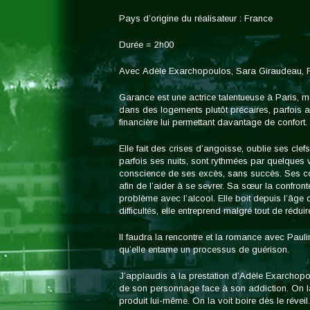
Pays d’origine du réalisateur : France
Durée = 2h00
Avec Adèle Exarchopoulos, Sara Giraudeau,
Garance est une actrice talentueuse à Paris, ma
dans des logements plutôt précaires, parfois a
financière lui permettant davantage de confort.
Elle fait des crises d’angoisse, oublie ses clef
parfois ses nuits, sont rythmées par quelques v
conscience de ses excès, sans succès. Ses col
afin de l’aider à se sevrer. Sa sœur la confront
problème avec l’alcool. Elle boit depuis l’âge 
difficultés, elle entreprend malgré tout de réd
Il faudra la rencontre et la romance avec Pauli
qu’elle entame un processus de guérison.
J’applaudis à la prestation d’Adèle Exarchopou
de son personnage face à son addiction. On la 
produit lui-même. On la voit boire dès le réveil