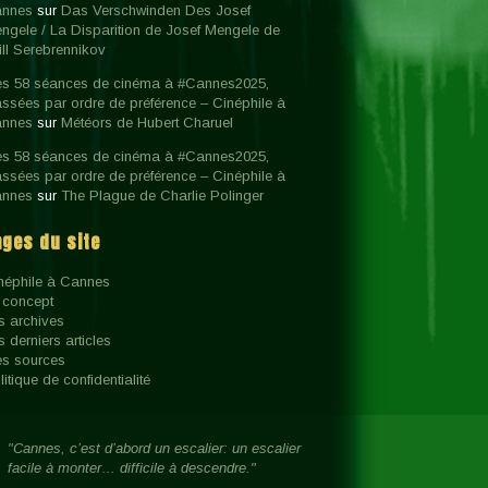
nnes
sur
Das Verschwinden Des Josef
ngele / La Disparition de Josef Mengele de
rill Serebrennikov
s 58 séances de cinéma à #Cannes2025,
assées par ordre de préférence – Cinéphile à
nnes
sur
Météors de Hubert Charuel
s 58 séances de cinéma à #Cannes2025,
assées par ordre de préférence – Cinéphile à
nnes
sur
The Plague de Charlie Polinger
ages du site
néphile à Cannes
 concept
s archives
s derniers articles
s sources
litique de confidentialité
"Cannes, c’est d’abord un escalier: un escalier
facile à monter… difficile à descendre."