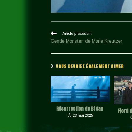
Read
Article précédent
more
Gentle Monster de Marie Kreutzer
articles
VOUS DEVRIEZ ÉGALEMENT AIMER
Résurrection de Bi Gan
Fjord 
23 mai 2025