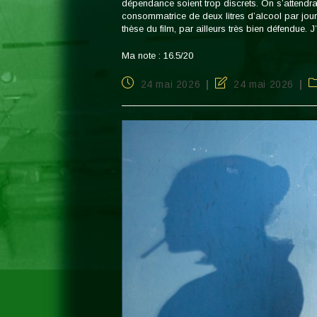
dépendance soient trop discrets. On s’attend
consommatrice de deux litres d’alcool par jour. 
thèse du film, par ailleurs très bien défendue.
Ma note : 16.5/20
Publication
Dernière
P
24 mai 2026
24 mai 2026
publiée :
modification
c
de
la
publication :