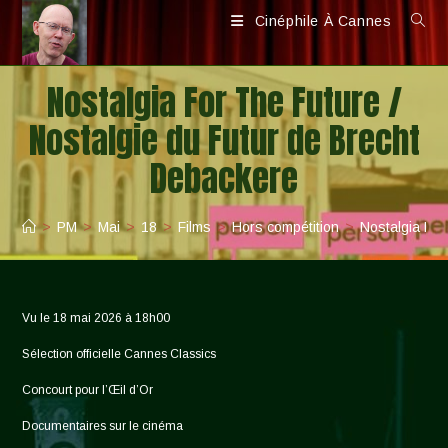
Skip
Cinéphile À Cannes
to
content
Nostalgia For The Future /
Nostalgie du Futur de Brecht
Debackere
>
PM
>
Mai
>
18
>
Films
>
Hors compétition
>
Nostalgia For
Vu le 18 mai 2026 à 18h00
Sélection officielle Cannes Classics
Concourt pour l’Œil d’Or
Documentaires sur le cinéma