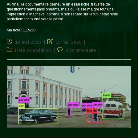
Au final, le documentaire demeure un essai riche, traversé de
questionnements passionnants, mais qui laisse malgré tout une
impression d’inachevé, comme si son regard sur le futur était resté
partiellement tourné vers le passé.
Ma note : 11.5/20
Publication
Dernière
18 mai 2026
18 mai 2026
publiée :
modification
Post
Commentaires
Hors compétition
0 commentaire
de
category:
de
la
la
publication :
publication :