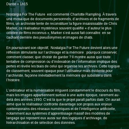
Durée = 1h15
Nostalgia For The Future est commenté Charlotte Rampling. À travers
une mosaïque de documents personnels, d’archives et de fragments de
films, un archiviste tente de reconstituer la figure insaisissable de Chris
Marker, ce réalisateur mystérieux souvent qualifié « d’auteur le plus
célèbre de films inconnus ». Marker s’est aussi fait connaître en se
cachant derrière des pseudonymes et images de chats.
En poursuivant son objectif, Nostalgia For The Future devient alors une
réflexion stimulante sur l’archivage et la mémoire : pourquoi conserver,
comment classer, que choisir de garder ? Il montre aussi que toute
tentative de compression ou d’indexation de l’information implique des
pertes et révèle les biais de celui qui organise les archives. Cette logique
de classement, souvent opaque pour l’utilisateur mais évidente pour
l’archiviste, façonne inévitablement la mémoire qui subsistera dans
l’histoire.
L’ordinateur et la numérisation irriguent constamment le discours du film,
mais les images appartiennent surtout à une autre époque, rarement au-
delà des années 1990. C’est là que le projet paraît parfois daté. On aurait
aimé que le réalisateur confronte davantage son propos aux enjeux
contemporains des réseaux numériques et de l’intelligence artificielle,
notamment aux systèmes d’apprentissage massif des modèles de
langage qui reposent eux aussi sur des logiques d’archivage, de
hiérarchisation et de sélection des données.