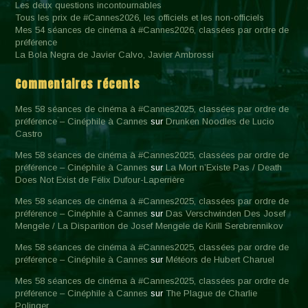
Les deux questions incontournables
Tous les prix de #Cannes2026, les officiels et les non-officiels
Mes 54 séances de cinéma à #Cannes2026, classées par ordre de
préférence
La Bola Negra de Javier Calvo, Javier Ambrossi
Commentaires récents
Mes 58 séances de cinéma à #Cannes2025, classées par ordre de
préférence – Cinéphile à Cannes
sur
Drunken Noodles de Lucio
Castro
Mes 58 séances de cinéma à #Cannes2025, classées par ordre de
préférence – Cinéphile à Cannes
sur
La Mort n’Existe Pas / Death
Does Not Exist de Félix Dufour-Laperrière
Mes 58 séances de cinéma à #Cannes2025, classées par ordre de
préférence – Cinéphile à Cannes
sur
Das Verschwinden Des Josef
Mengele / La Disparition de Josef Mengele de Kirill Serebrennikov
Mes 58 séances de cinéma à #Cannes2025, classées par ordre de
préférence – Cinéphile à Cannes
sur
Météors de Hubert Charuel
Mes 58 séances de cinéma à #Cannes2025, classées par ordre de
préférence – Cinéphile à Cannes
sur
The Plague de Charlie
Polinger