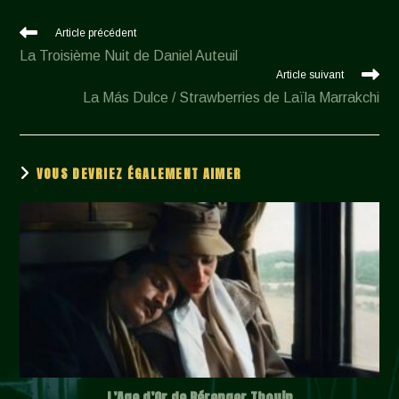
Read
Article précédent
more
La Troisième Nuit de Daniel Auteuil
articles
Article suivant
La Más Dulce / Strawberries de Laïla Marrakchi
VOUS DEVRIEZ ÉGALEMENT AIMER
L’Age d’Or de Bérenger Thouin