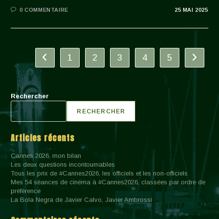
0 COMMENTAIRE
25 MAI 2025
1
2
3
4
5
Go to the previous page
Aller à 
Rechercher
RECHERCHER
Articles récents
Cannes 2026, mon bilan
Les deux questions incontournables
Tous les prix de #Cannes2026, les officiels et les non-officiels
Mes 54 séances de cinéma à #Cannes2026, classées par ordre de
préférence
La Bola Negra de Javier Calvo, Javier Ambrossi