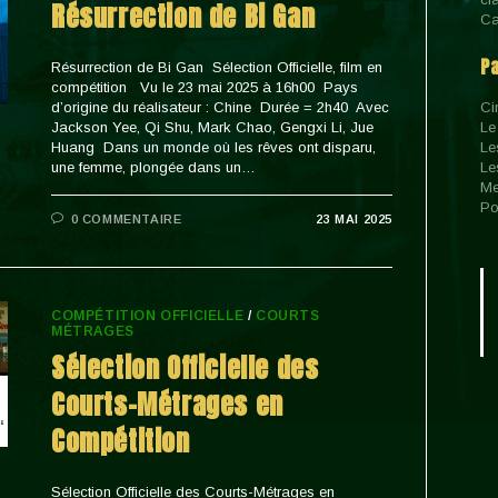
Résurrection de Bi Gan
Ca
P
Résurrection de Bi Gan Sélection Officielle, film en
compétition Vu le 23 mai 2025 à 16h00 Pays
d’origine du réalisateur : Chine Durée = 2h40 Avec
Ci
Jackson Yee, Qi Shu, Mark Chao, Gengxi Li, Jue
Le
Huang Dans un monde où les rêves ont disparu,
Le
une femme, plongée dans un…
Le
Me
Po
0 COMMENTAIRE
23 MAI 2025
COMPÉTITION OFFICIELLE
/
COURTS
MÉTRAGES
Sélection Officielle des
Courts-Métrages en
Compétition
Sélection Officielle des Courts-Métrages en