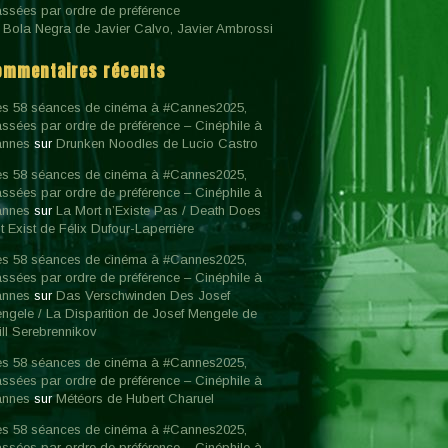
assées par ordre de préférence
 Bola Negra de Javier Calvo, Javier Ambrossi
ommentaires récents
s 58 séances de cinéma à #Cannes2025,
assées par ordre de préférence – Cinéphile à
nnes
sur
Drunken Noodles de Lucio Castro
s 58 séances de cinéma à #Cannes2025,
assées par ordre de préférence – Cinéphile à
nnes
sur
La Mort n’Existe Pas / Death Does
t Exist de Félix Dufour-Laperrière
s 58 séances de cinéma à #Cannes2025,
assées par ordre de préférence – Cinéphile à
nnes
sur
Das Verschwinden Des Josef
ngele / La Disparition de Josef Mengele de
rill Serebrennikov
s 58 séances de cinéma à #Cannes2025,
assées par ordre de préférence – Cinéphile à
nnes
sur
Météors de Hubert Charuel
s 58 séances de cinéma à #Cannes2025,
assées par ordre de préférence – Cinéphile à