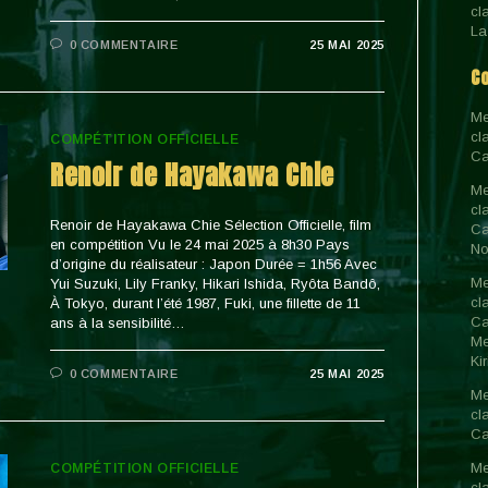
cl
La
0 COMMENTAIRE
25 MAI 2025
C
Me
cl
COMPÉTITION OFFICIELLE
Ca
Renoir de Hayakawa Chie
Me
cl
Renoir de Hayakawa Chie Sélection Officielle, film
Ca
en compétition Vu le 24 mai 2025 à 8h30 Pays
No
d’origine du réalisateur : Japon Durée = 1h56 Avec
Me
Yui Suzuki, Lily Franky, Hikari Ishida, Ryôta Bandô,
cl
À Tokyo, durant l’été 1987, Fuki, une fillette de 11
Ca
ans à la sensibilité…
Me
Ki
0 COMMENTAIRE
25 MAI 2025
Me
cl
Ca
Me
COMPÉTITION OFFICIELLE
cl