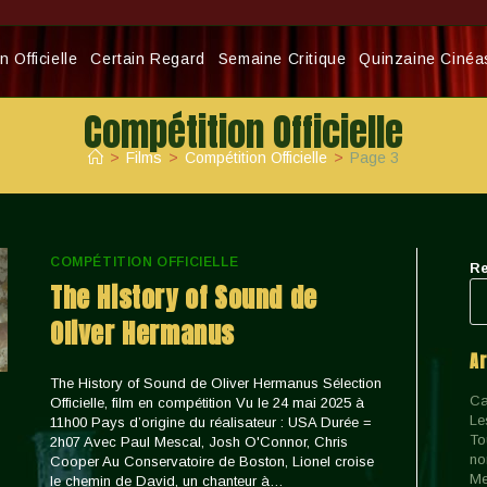
 Officielle
Certain Regard
Semaine Critique
Quinzaine Cinéa
Compétition Officielle
>
Films
>
Compétition Officielle
>
Page 3
COMPÉTITION OFFICIELLE
Re
The History of Sound de
Oliver Hermanus
A
The History of Sound de Oliver Hermanus Sélection
Ca
Officielle, film en compétition Vu le 24 mai 2025 à
Le
11h00 Pays d’origine du réalisateur : USA Durée =
To
2h07 Avec Paul Mescal, Josh O'Connor, Chris
no
Cooper Au Conservatoire de Boston, Lionel croise
Me
le chemin de David, un chanteur à…