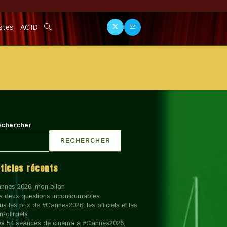
stes
ACID
Toggle
Website
Search
chercher
RECHERCHER
rticles récents
nnes 2026, mon bilan
s deux questions incontournables
us les prix de #Cannes2026, les officiels et les
n-officiels
s 54 séances de cinéma à #Cannes2026,