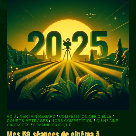
ACID
/
CERTAIN REGARD
/
COMPÉTITION OFFICIELLE
/
COURTS MÉTRAGES
/
HORS COMPÉTITION
/
QUINZAINE
CINÉASTES
/
SEMAINE CRITIQUE
Mes 58 séances de cinéma à