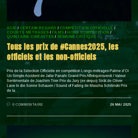
ACID
/
CERTAIN REGARD
/
COMPÉTITION OFFICIELLE
/
COURTS MÉTRAGES
/
FILMS
/
HORS COMPÉTITION
/
QUINZAINE CINÉASTES
/
SEMAINE CRITIQUE
Tous les prix de #Cannes2025, les
officiels et les non-officiels
Prix de la Sélection Officielle en compétition Longs métrages Palme d'Or
Un Simple Accident de Jafar Panahi Grand Prix Affeksjonsverdi / Valeur
Sentimentale de Joachim Trier Prix du Jury (ex-æquo) Sirât de Oliver
Laxe In die Sonne Schauen / Sound of Falling de Mascha Schilinski Prix
de la…
0 COMMENTAIRE
26 MAI 2025