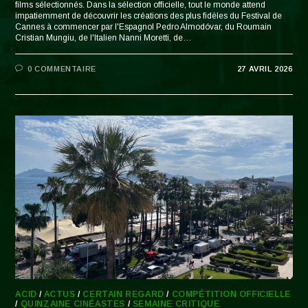
films sélectionnés. Dans la sélection officielle, tout le monde attend
impatiemment de découvrir les créations des plus fidèles du Festival de
Cannes à commencer par l'Espagnol Pedro Almodóvar, du Roumain
Cristian Mungiu, de l'Italien Nanni Moretti, de…
0 COMMENTAIRE
27 AVRIL 2026
ACID
/
ACTUS
/
CERTAIN REGARD
/
COMPÉTITION OFFICIELLE
/
QUINZAINE CINÉASTES
/
SEMAINE CRITIQUE