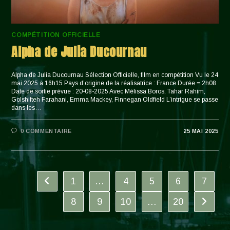
COMPÉTITION OFFICIELLE
Alpha de Julia Ducournau
Alpha de Julia Ducournau Sélection Officielle, film en compétition Vu le 24
mai 2025 à 16h15 Pays d’origine de la réalisatrice : France Durée = 2h08
Date de sortie prévue : 20-08-2025 Avec Mélissa Boros, Tahar Rahim,
Golshifteh Farahani, Emma Mackey, Finnegan Oldfield L’intrigue se passe
dans les…
0 COMMENTAIRE
25 MAI 2025
1
…
4
5
6
7
Go to the previous page
8
9
10
…
20
Aller à 