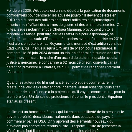
fondateur Julian Assange.
Fondé en 2006, WikiLeaks est un site dédié à la publication de documents
confidentiels pour dénoncer les abus de pouvoir. Il devient célèbre en
2010 en diffusant des milliers de fichiers militaires et diplomatiques
américains, révélant des crimes de guerre et des pratiques secrètes. Ces
fuites, issues notamment de Chelsea Manning, provoquent un tollé
mondial. Assange, poursuivi par les États-Unis pour espionnage, se
réfugie à l’ambassade d’Équateur à Londres avant d’être arrêté en 2019.
Il est alors en détention au Royaume-Uni, menacé d’extradition vers les
États-Unis, où il risque jusqu’à 175 ans de prison pour espionnage. Il
comparaît le 26 juin 2024 devant un tribunal fédéral étatsunien des îles
Mariannes qui, dans le cadre d’un accord de plaider coupable avec la
justice américaine, le condamne à 62 mois de prison, couverts par sa
détention provisoire à Londres, ce qui lui permet de regagner librement
l’Australie.
Quand les auteurs du film ont lancé leur projet de documentaire, le
créateur de Wikileaks était encore incarcéré. Julian Assange nous a fait
l’honneur de sa présence à la projection, qu’il voyait, comme nous, pour la
première fois. Un de ses de protecteurs influents, le président d’Equateur
était aussi présent.
Le film est un hommage à ceux qui luttent pour la liberté de la presse et le
devoir de vérité, deux idéaux malmenés dans beaucoup de pays, à
commencer par les USA. On y apprend des éléments nouveaux qui
n’avaient pas encore été rendus public. Il rappelle l’utilité de préserver la
vérité, mais faut-il pour autant partager toutes les vérités ?