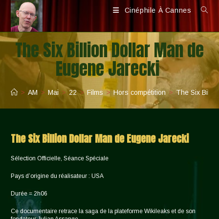
Skip
Cinéphile À Cannes
to
content
The Six Billion Dollar Man de
Eugene Jarecki
>
AM
>
Mai
>
22
>
Films
>
Hors compétition
>
The Six Billi
The Six Billion Dollar Man de Eugene Jarecki
Sélection Officielle, Séance Spéciale
Pays d’origine du réalisateur : USA
Durée = 2h06
Ce documentaire retrace la saga de la plateforme Wikileaks et de son