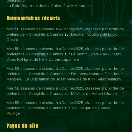
préférence
La Bola Negra de Javier Calvo, Javier Ambrossi
Commentaires récents
Mes 58 séances de cinéma à #Cannes2025, classées par ordre de
préférence – Cinéphile à Cannes
sur
Drunken Noodles de Lucio
Castro
Mes 58 séances de cinéma à #Cannes2025, classées par ordre de
préférence – Cinéphile à Cannes
sur
La Mort n’Existe Pas / Death
Does Not Exist de Félix Dufour-Laperrière
Mes 58 séances de cinéma à #Cannes2025, classées par ordre de
préférence – Cinéphile à Cannes
sur
Das Verschwinden Des Josef
Mengele / La Disparition de Josef Mengele de Kirill Serebrennikov
Mes 58 séances de cinéma à #Cannes2025, classées par ordre de
préférence – Cinéphile à Cannes
sur
Météors de Hubert Charuel
Mes 58 séances de cinéma à #Cannes2025, classées par ordre de
préférence – Cinéphile à Cannes
sur
The Plague de Charlie
Polinger
Pages du site