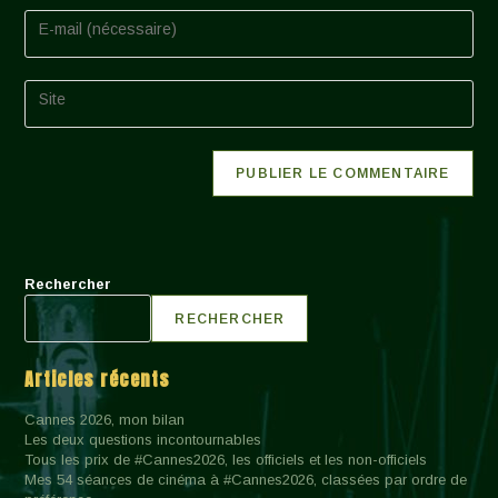
or
Enter
username
your
to
email
comment
address
Saisir
to
l’URL
comment
de
votre
site
(facultatif)
Rechercher
RECHERCHER
Articles récents
Cannes 2026, mon bilan
Les deux questions incontournables
Tous les prix de #Cannes2026, les officiels et les non-officiels
Mes 54 séances de cinéma à #Cannes2026, classées par ordre de