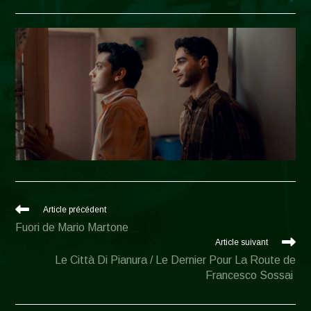
category:
de
la
la
publication :
publication :
Read
Article précédent
more
Fuori de Mario Martone
articles
Article suivant
Le Città Di Pianura / Le Dernier Pour La Route de
Francesco Sossai