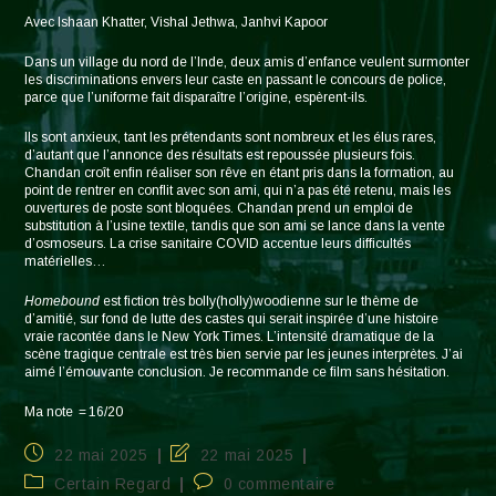
Avec Ishaan Khatter, Vishal Jethwa, Janhvi Kapoor
Dans un village du nord de l’Inde, deux amis d’enfance veulent surmonter
les discriminations envers leur caste en passant le concours de police,
parce que l’uniforme fait disparaître l’origine, espèrent-ils.
Ils sont anxieux, tant les prétendants sont nombreux et les élus rares,
d’autant que l’annonce des résultats est repoussée plusieurs fois.
Chandan croît enfin réaliser son rêve en étant pris dans la formation, au
point de rentrer en conflit avec son ami, qui n’a pas été retenu, mais les
ouvertures de poste sont bloquées. Chandan prend un emploi de
substitution à l’usine textile, tandis que son ami se lance dans la vente
d’osmoseurs. La crise sanitaire COVID accentue leurs difficultés
matérielles…
Homebound
est fiction très bolly(holly)woodienne sur le thème de
d’amitié, sur fond de lutte des castes qui serait inspirée d’une histoire
vraie racontée dans le New York Times. L’intensité dramatique de la
scène tragique centrale est très bien servie par les jeunes interprètes. J’ai
aimé l’émouvante conclusion. Je recommande ce film sans hésitation.
Ma note ‎ = 16/20
Publication
Dernière
22 mai 2025
22 mai 2025
publiée :
modification
Post
Commentaires
Certain Regard
0 commentaire
de