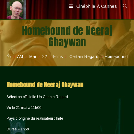
Skip
Cinéphile À Cannes
to
content
Homebound de Neeraj
Ghaywan
>
AM
>
Mai
>
22
>
Films
>
Certain Regard
>
Homebound de
Homebound de Neeraj Ghaywan
Sélection officielle Un Certain Regard
Vu le 21 mai à 11h00
Pays d’origine du réalisateur : Inde
Durée = 1h59