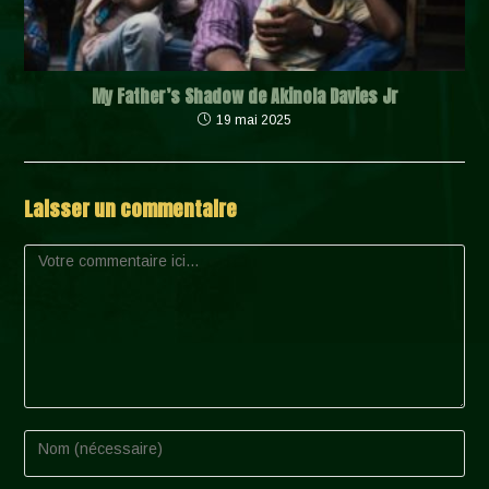
My Father’s Shadow de Akinola Davies Jr
19 mai 2025
Laisser un commentaire
Comment
Enter
your
name